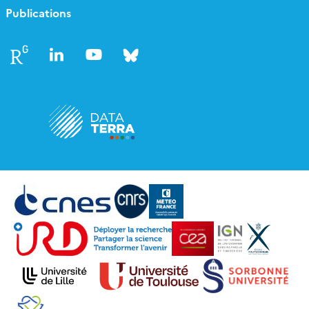
Publications
Follow
Follow
Follow
Follow
us
us
us
us