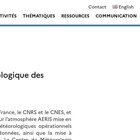
Contact
English
TIVITÉS
THÉMATIQUES
RESSOURCES
COMMUNICATION
logique des
rance, le CNRS et le CNES, et
our l’atmosphère AERIS mise en
étéorologiques opérationnels
 données, ainsi que la mise à
e. Le Centre de Météorologie