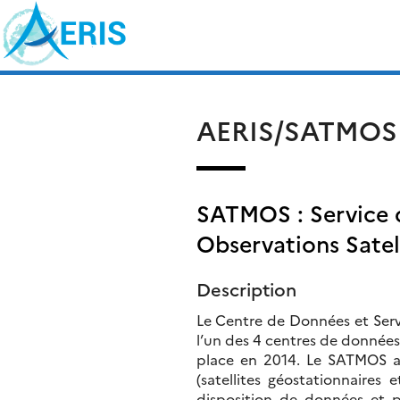
Skip
Rechercher :
to
content
AERIS/SATMOS
SATMOS : Service 
Observations Satell
Description
Le Centre de Données et Serv
l’un des 4 centres de données
place en 2014. Le SATMOS a 
(satellites géostationnaires
disposition de données et p