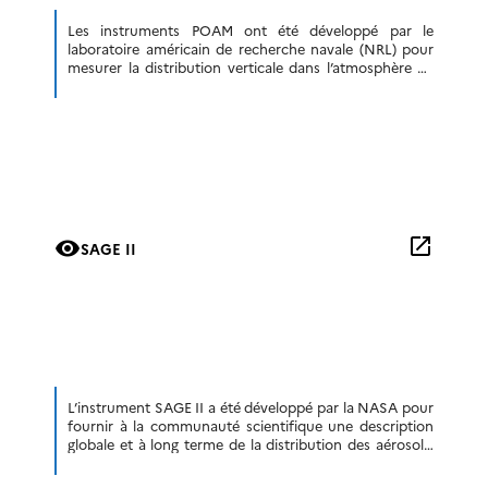
Les instruments POAM ont été développé par le
laboratoire américain de recherche navale (NRL) pour
mesurer la distribution verticale dans l’atmosphère de
l’ozone, de la vapeur d’eau et du dioxyde […]
open_in_new
visibility
SAGE II
L’instrument SAGE II a été développé par la NASA pour
fournir à la communauté scientifique une description
globale et à long terme de la distribution des aérosols,
de l’ozone, de […]