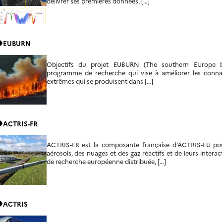
délivrer ses premières données, […]
ity
EUBURN
Objectifs du projet EUBURN (The southern EUrope 
programme de recherche qui vise à améliorer les connai
extrêmes qui se produisent dans […]
ity
ACTRIS-FR
ACTRIS-FR est la composante française d’ACTRIS-EU pour 
aérosols, des nuages et des gaz réactifs et de leurs intera
de recherche européenne distribuée, […]
ity
ACTRIS