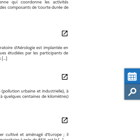
nne qui coordonne les activités
n des composants de ‘courte durée de
open_in_new
toire d’Aérologie est implantée en
es étudiées par les participants de
 […]
open_in_new
(pollution urbaine et industrielle), à
 à quelques centaines de kilomètres)
open_in_new
er cultivé et aménagé d’Europe ; il
ajoritaire à près de 85% est le […]