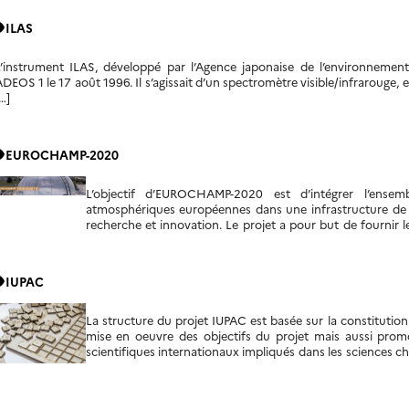
ity
ILAS
’instrument ILAS, développé par l’Agence japonaise de l’environnement (
DEOS 1 le 17 août 1996. Il s’agissait d’un spectromètre visible/infrarouge, 
…]
ity
EUROCHAMP-2020
L’objectif d’EUROCHAMP-2020 est d’intégrer l’ense
atmosphériques européennes dans une infrastructure de c
recherche et innovation. Le projet a pour but de fournir 
que les protocoles de génération et d’analyse des données.
ity
IUPAC
La structure du projet IUPAC est basée sur la constitution
mise en oeuvre des objectifs du projet mais aussi pro
scientifiques internationaux impliqués dans les sciences c
de ces groupes de travail nommé : Groupe de trava
atmosphériques de cinétique chimie. Les membres de 
collaboration avec le Master Chemical Mechanism (MCM) g