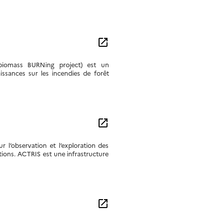
open_in_new
biomass BURNing project) est un
ssances sur les incendies de forêt
open_in_new
l’observation et l’exploration des
ctions. ACTRIS est une infrastructure
open_in_new