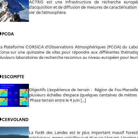
ACTRIS est une infrastructure de recherche europée
d’acquisition et de diffusion de mesures de caractérisatio
vie’ de l’atmosphère.
ity
PCOA
La Plateforme CORSiCA d’Observations Atmosphériques (PCOA) du Labora
orse sur une quinzaine de sites pour répondre aux différentes thématiqu
lusieurs laboratoires de recherche reconnus au niveau européen pour leurs
ity
ESCOMPTE
Objectifs L’expérience de terrain : Région de Fos-Marseille 
plusieurs échelles d’espace (quelques centaines de mètres
Phase terrain entre le 4 juin […]
ity
CERVOLAND
La forêt des Landes est le plus important massif foresti
estrésineux, mono-spécifique et d’un seul tenant. L’espèce m