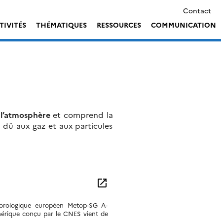
Contact
TIVITÉS
THÉMATIQUES
RESSOURCES
COMMUNICATION
 l’atmosphère
et comprend la
l dû aux gaz et aux particules
open_in_new
éorologique européen Metop-SG A-
érique conçu par le CNES vient de