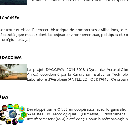
ity
ChArMEx
ontexte et objectif Berceau historique de nombreuses civilisations, la M
éostratégique majeur dont les enjeux environnementaux, politiques et soc
ne région très […]
ity
DACCIWA
Le projet DACCIWA 2014-2018 (Dynamics-Aerosol-Chem
Africa), coordonné par le Karlsruher Institut für Technol
Laboratoire d’Aérologie (ANTEE, EDI, O3P, PAME). Ce progr
ity
IASI
Développé par le CNES en coopération avec l’organisation
SATellites METéorologiques (Eumetsat), l’instrumen
Interferometerv (IASI) a été conçu pour la météorologie op
chimie atmosphérique et du climat.