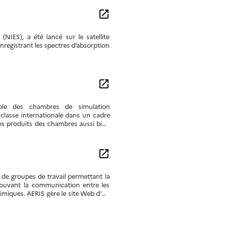
open_in_new
NIES), a été lancé sur le satellite
enregistrant les spectres d’absorption
open_in_new
mble des chambres de simulation
lasse internationale dans un cadre
les produits des chambres aussi bien
open_in_new
 de groupes de travail permettant la
mouvant la communication entre les
himiques. AERIS gère le site Web d’un
il sur l’évaluation des données
ce groupe travaillent en étroite
éré par l’équipe de l’Université de