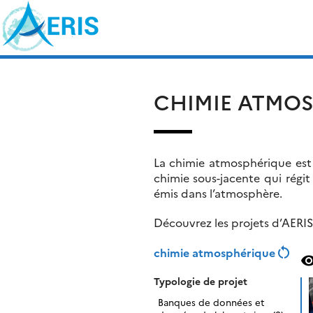
Skip
Rechercher :
to
content
CHIMIE ATMO
La chimie atmosphérique es
chimie sous-jacente qui régit
émis dans l’atmosphère.
Découvrez les projets d’AERIS
restart_alt
chimie atmosphérique
visibil
Typologie de projet
Banques de données et