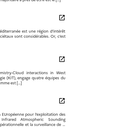
open_in_new
éditerranée est une région d’intérêt
iétaux sont considérables. Or, c’est
open_in_new
istry-Cloud interactions in West
ogie (KIT), engage quatre équipes du
amme est […]
open_in_new
 EUropéenne pour l’exploitation des
t Infrared Atmospheric Sounding
érationnelle et la surveillance de la