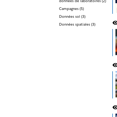
données de laboratoires (2)
Campagnes (5)
Données sol (3)
visibil
Données spatiales (3)
visibil
visibil