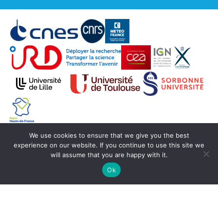
We use cookies to ensure that we give you the best
© Copyright Aeris 2020 -
SEDOO (Service de
experience on our website. If you continue to use this site we
Données OMP)
will assume that you are happy with it.
Ok