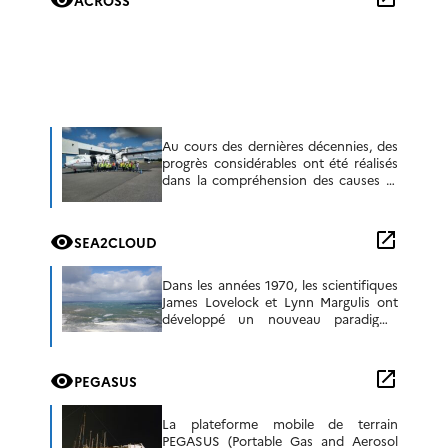
Au cours des dernières décennies, des
progrès considérables ont été réalisés
dans la compréhension des causes et
des effets de la pollution
atmosphérique urbaine, ce qui a
généralement permis d’améliorer […]
open_in_new
visibility
SEA2CLOUD
Dans les années 1970, les scientifiques
James Lovelock et Lynn Margulis ont
développé un nouveau paradigme
pour la perception de notre planète,
appelé le principe Gaia. Ils y proposent
que […]
open_in_new
visibility
PEGASUS
La plateforme mobile de terrain
PEGASUS (Portable Gas and Aerosol