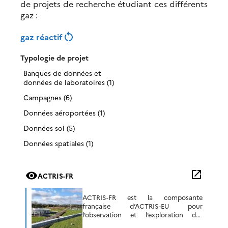
de projets de recherche étudiant ces différents
gaz :
restart_alt
gaz réactif
Typologie de projet
Banques de données et
données de laboratoires (1)
Campagnes (6)
Données aéroportées (1)
Données sol (5)
Données spatiales (1)
open_in_new
visibility
ACTRIS-FR
ACTRIS-FR est la composante
française d’ACTRIS-EU pour
l’observation et l’exploration des
aérosols, des nuages et des gaz réactifs