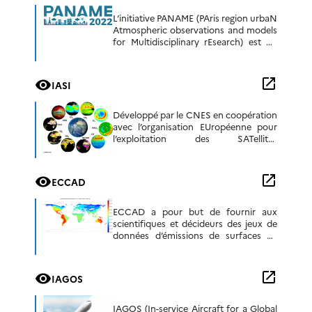
L’initiative PANAME (PAris region urbaN
Atmospheric observations and models
for Multidisciplinary rEsearch) est un
effort de coordination impliquant
plusieurs projets de recherche
multidisciplinaires en cours qui visent à
open_in_new
visibility
IASI
mieux comprendre […]
Développé par le CNES en coopération
avec l’organisation EUropéenne pour
l’exploitation des SATellites
METéorologiques (Eumetsat),
l’instrument Infrared Atmospheric
Sounding Interferometerv (IASI) a été
open_in_new
visibility
ECCAD
conçu pour la météorologie
opérationnelle et la surveillance de la
chimie atmosphérique et du climat.
ECCAD a pour but de fournir aux
scientifiques et décideurs des jeux de
données d’émissions de surfaces de
composés chimiques et des données
auxiliaires nécessaires à l’estimation et
quantification des émissions. Depuis
open_in_new
visibility
IAGOS
2011 ECCAD est la base de données du
projet GEIA (Global Emission InitiAtive)
comprenant une communauté de plus
IAGOS (In-service Aircraft for a Global