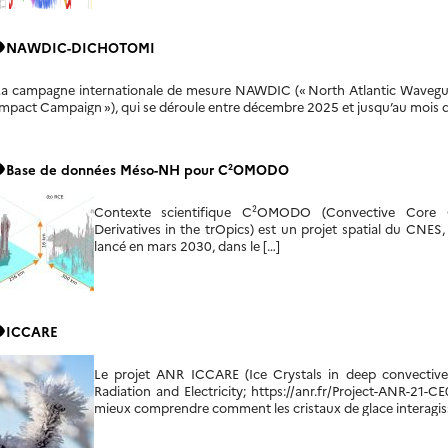
ity
NAWDIC-DICHOTOMI
La campagne internationale de mesure NAWDIC (« North Atlantic Wavegu
mpact Campaign »), qui se déroule entre décembre 2025 et jusqu’au mois de
ity
Base de données Méso-NH pour C²OMODO
Contexte scientifique C²OMODO (Convective Core 
Derivatives in the trOpics) est un projet spatial du CNE
lancé en mars 2030, dans le […]
ity
ICCARE
Le projet ANR ICCARE (Ice Crystals in deep convective 
Radiation and Electricity; https://anr.fr/Project-ANR-21
mieux comprendre comment les cristaux de glace interagis