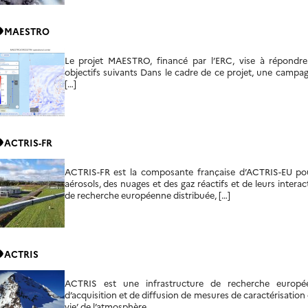
ity
MAESTRO
Le projet MAESTRO, financé par l’ERC, vise à répondre
objectifs suivants Dans le cadre de ce projet, une campa
[…]
ity
ACTRIS-FR
ACTRIS-FR est la composante française d’ACTRIS-EU pour 
aérosols, des nuages et des gaz réactifs et de leurs intera
de recherche européenne distribuée, […]
ity
ACTRIS
ACTRIS est une infrastructure de recherche europée
d’acquisition et de diffusion de mesures de caractérisatio
vie’ de l’atmosphère.