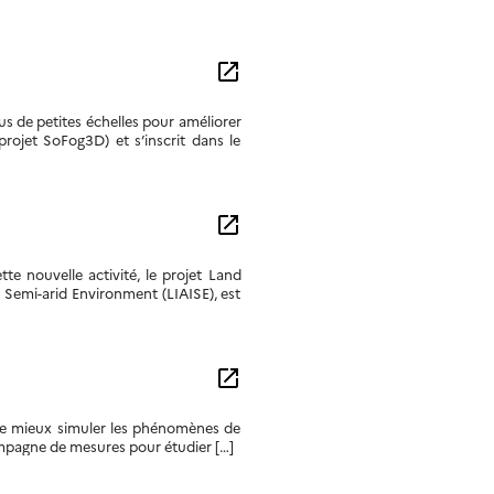
open_in_new
s de petites échelles pour améliorer
rojet SoFog3D) et s’inscrit dans le
open_in_new
tte nouvelle activité, le projet Land
 Semi-arid Environment (LIAISE), est
open_in_new
 de mieux simuler les phénomènes de
campagne de mesures pour étudier […]