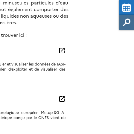
minuscules particules d’eau
l peut également comporter des
s liquides non aqueuses ou des
ssières.
rouver ici :
open_in_new
r et visualiser les données de IASI-
r, d’exploiter et de visualiser des
open_in_new
éorologique européen Metop-SG A-
érique conçu par le CNES vient de