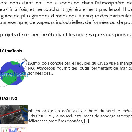
re consistant en une suspension dans l’atmosphère de 
eux à la fois, et ne touchant généralement pas le sol. I
e glace de plus grandes dimensions, ainsi que des particule
 par exemple, de vapeurs industrielles, de fumées ou de pou
rojets de recherche étudiant les nuages que vous pouvez t
ity
AtmoTools
L’AtmoTools conçue par les équipes du CNES vise à manipule
NG. AtmoTools fournit des outils permettant de manipule
données de […]
ity
IASI-NG
Mis en orbite en août 2025 à bord du satellite mét
1 d’EUMETSAT, le nouvel instrument de sondage atmosph
délivrer ses premières données, […]