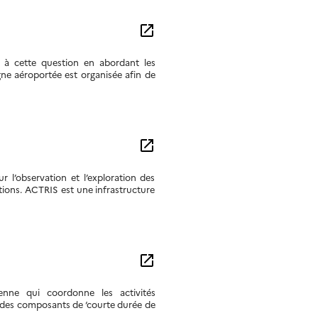
open_in_new
 à cette question en abordant les
gne aéroportée est organisée afin de
open_in_new
l’observation et l’exploration des
ctions. ACTRIS est une infrastructure
open_in_new
nne qui coordonne les activités
n des composants de ‘courte durée de