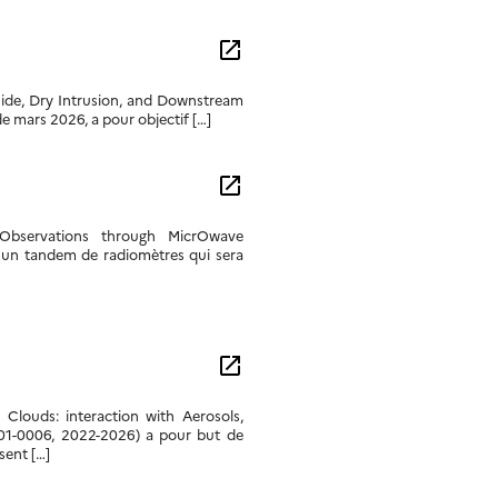
open_in_new
ide, Dry Intrusion, and Downstream
 mars 2026, a pour objectif […]
open_in_new
Observations through MicrOwave
S, un tandem de radiomètres qui sera
open_in_new
Clouds: interaction with Aerosols,
-CE01-0006, 2022-2026) a pour but de
sent […]