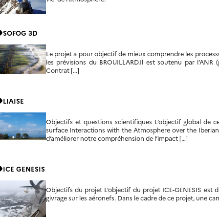
ity
SOFOG 3D
Le projet a pour objectif de mieux comprendre les processu
les prévisions du BROUILLARD.Il est soutenu par l’ANR (p
Contrat […]
ity
LIAISE
Objectifs et questions scientifiques L’objectif global de ce
surface Interactions with the Atmosphere over the Iberian
d’améliorer notre compréhension de l’impact […]
ity
ICE GENESIS
Objectifs du projet L’objectif du projet ICE-GENESIS est
givrage sur les aéronefs. Dans le cadre de ce projet, une 