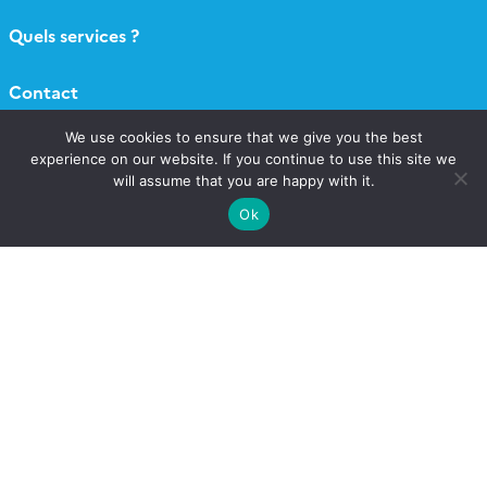
Quels services ?
Contact
We use cookies to ensure that we give you the best
Newsletter AERIS
experience on our website. If you continue to use this site we
will assume that you are happy with it.
Connexion
Ok
Catalogue AERIS
Formulaire appel à projets
Publications
Follow
Follow
Follow
Follow
us
us
us
us