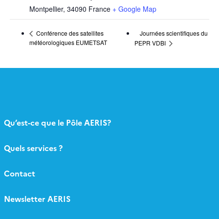
Montpellier
,
34090
France
+ Google Map
Journées scientifiques du
Conférence des satellites
météorologiques EUMETSAT
PEPR VDBI
Qu’est-ce que le Pôle AERIS?
Quels services ?
Contact
Newsletter AERIS