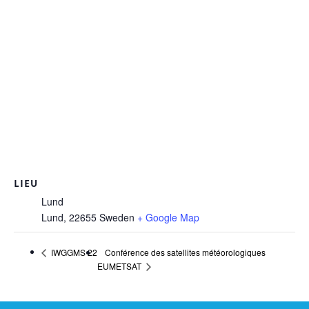
LIEU
Lund
Lund
,
22655
Sweden
+ Google Map
Conférence des satellites météorologiques
IWGGMS 22
EUMETSAT