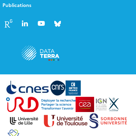
Publications
Follow
Follow
Follow
Follow
us
us
us
us