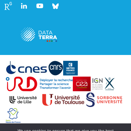
Follow
Follow
Follow
Follow
us
us
us
us
We use cookies to ensure that we give you the best