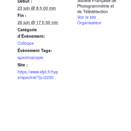
Société Française de
Début :
Photogrammétrie et
23 juin @ 8 h 00 min
de Télédétection
Fin :
Voir le site
26 juin @ 17 h 00 min
Organisateur
Catégorie
d’Évènement:
Colloque
Évènement Tags:
spectroscopie
Site :
https://www.sfpt.fr/hyp
erspectral/?p=2230