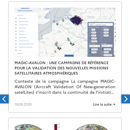
MAGIC-AVALON : UNE CAMPAGNE DE RÉFÉRENCE
POUR LA VALIDATION DES NOUVELLES MISSIONS
SATELLITAIRES ATMOSPHÉRIQUES
Contexte de la campagne La campagne MAGIC-
AVALON (Aircraft Validation Of New-generation
satelLites) s’inscrit dans la continuité de l’initiative
MAGIC (Monitoring of Atmospheric composition
and Greenhouse gases through multi-Instruments
18.06.2026
Lire la suite →
Campaigns), lancée […]