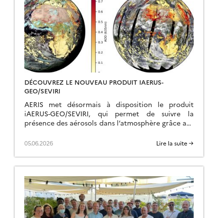
DÉCOUVREZ LE NOUVEAU PRODUIT IAERUS-
GEO/SEVIRI
AERIS met désormais à disposition le produit
iAERUS-GEO/SEVIRI, qui permet de suivre la
présence des aérosols dans l’atmosphère grâce aux
observations du satellite géostationnaire Meteosat
Second Generation (MSG), exploité par […]
05.06.2026
Lire la suite →