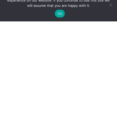
experience on our website. If you continue to use this site we
Quels services ?
will assume that you are happy with it.
Ok
Contact
Newsletter AERIS
Connexion
Catalogue AERIS
Formulaire appel à projets
Publications
Follow
Follow
Follow
Follow
us
us
us
us