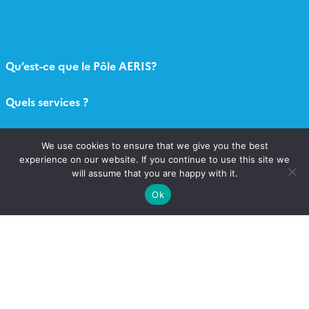
Qu’est-ce que le Pôle AERIS?
Quels services ?
Contact
We use cookies to ensure that we give you the best
experience on our website. If you continue to use this site we
Newsletter AERIS
will assume that you are happy with it.
Ok
Connexion
Catalogue AERIS
Formulaire appel à projets