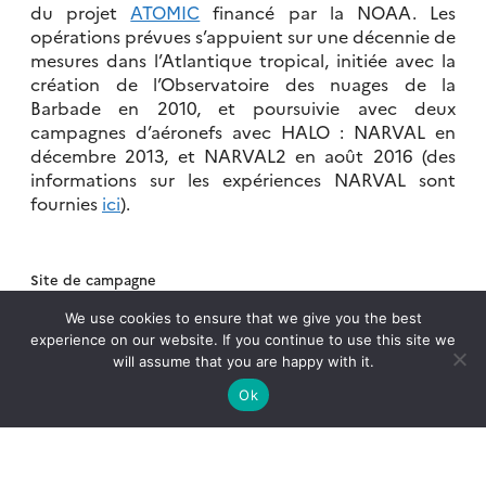
du projet
ATOMIC
financé par la NOAA. Les
opérations prévues s’appuient sur une décennie de
mesures dans l’Atlantique tropical, initiée avec la
création de l’Observatoire des nuages de la
Barbade en 2010, et poursuivie avec deux
campagnes d’aéronefs avec HALO : NARVAL en
décembre 2013, et NARVAL2 en août 2016 (des
informations sur les expériences NARVAL sont
fournies
ici
).
Site de campagne
https://observations.ipsl.fr/aeris/eurec4a/#/
We use cookies to ensure that we give you the best
experience on our website. If you continue to use this site we
will assume that you are happy with it.
Ok