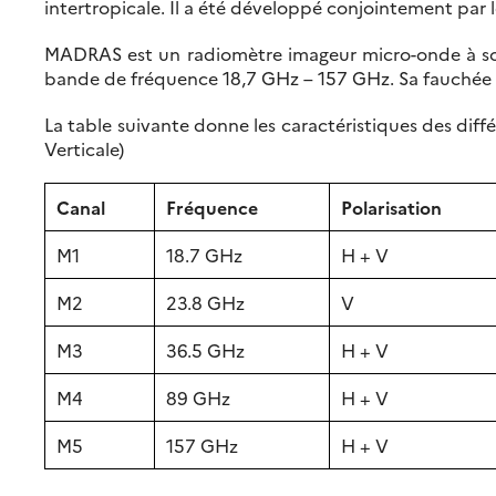
intertropicale. Il a été développé conjointement par 
MADRAS est un radiomètre imageur micro-onde à scan
bande de fréquence 18,7 GHz – 157 GHz. Sa fauchée 
La table suivante donne les caractéristiques des diffé
Verticale)
Canal
Fréquence
Polarisation
M1
18.7 GHz
H + V
M2
23.8 GHz
V
M3
36.5 GHz
H + V
M4
89 GHz
H + V
M5
157 GHz
H + V