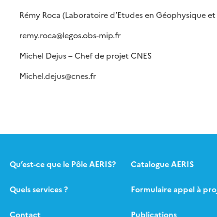
Rémy Roca (Laboratoire d’Etudes en Géophysique et 
remy.roca@legos.obs-mip.fr
Michel Dejus – Chef de projet CNES
Michel.dejus@cnes.fr
Qu’est-ce que le Pôle AERIS?
Catalogue AERIS
Quels services ?
Formulaire appel à pro
Contact
Publications