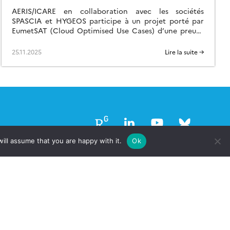
WEKEO
AERIS/ICARE en collaboration avec les sociétés
SPASCIA et HYGEOS participe à un projet porté par
EumetSAT (Cloud Optimised Use Cases) d’une preuve
de concept de portage d’un algorithme de traitement
[…]
25.11.2025
Lire la suite →
Follow
Follow
Follow
Follow
us
us
us
us
ill assume that you are happy with it.
Ok