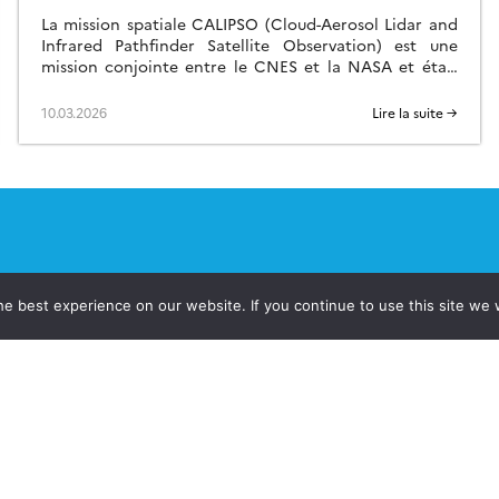
La mission spatiale CALIPSO (Cloud-Aerosol Lidar and
Infrared Pathfinder Satellite Observation) est une
mission conjointe entre le CNES et la NASA et était
dédiée à la mesure des distributions verticales […]
10.03.2026
Lire la suite →
e best experience on our website. If you continue to use this site we w
jets