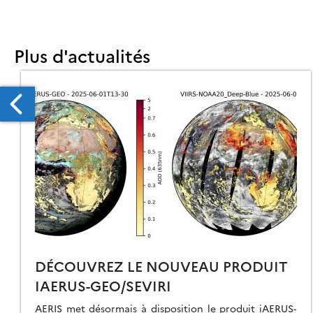
Plus d'actualités
N
OUVEL
TIL
E
-
CALISATION/EXTRACTION
DÉCOUVREZ LE NOUVEAU PRODUIT
T
IAERUS-GEO/SEVIRI
SPONIBLE
ANS
AERIS met désormais à disposition le produit iAERUS-