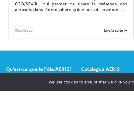
GEO/SEVIRI, qui permet de suivre la présence des
aérosols dans l’atmosphère grâce aux observations du
satellite géostationnaire Meteosat Second Generation
(MSG), exploité par […]
05.06.2026
Lire la suite →
Qu’est-ce que le Pôle AERIS?
Catalogue AERIS
We use cookies to ensure that we give you th
Quels services ?
Formulaire appel à pro
Contact
Publications
Newsletter AERIS
Connexion