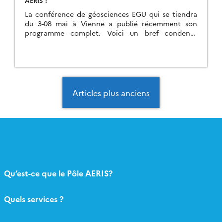
AERIS !
La conférence de géosciences EGU qui se tiendra
du 3-08 mai à Vienne a publié récemment son
programme complet. Voici un bref condensé
recensant les présentations et sessions impliquants
les […]
Navigation
des
Articles plus anciens
articles
Qu’est-ce que le Pôle AERIS?
Quels services ?