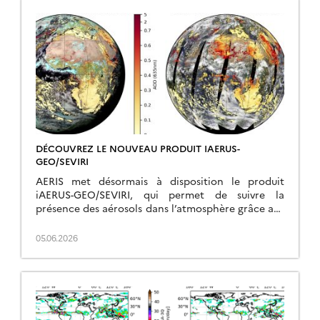
DÉCOUVREZ LE NOUVEAU PRODUIT IAERUS-
GEO/SEVIRI
AERIS met désormais à disposition le produit
iAERUS-GEO/SEVIRI, qui permet de suivre la
présence des aérosols dans l’atmosphère grâce aux
observations du satellite géostationnaire Meteosat
Second Generation (MSG), exploité par […]
05.06.2026