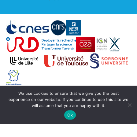
We use cookies to ensure that we give you the best
© Copyright Aeris 2020 -
SEDOO (Service de
experience on our website. If you continue to use this site we
Données OMP)
will assume that you are happy with it.
Ok