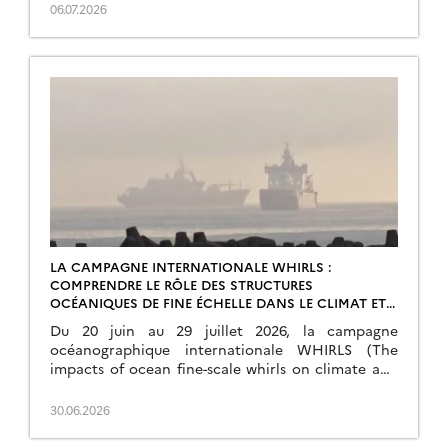
06.07.2026
LA CAMPAGNE INTERNATIONALE WHIRLS :
COMPRENDRE LE RÔLE DES STRUCTURES
OCÉANIQUES DE FINE ÉCHELLE DANS LE CLIMAT ET
LES ÉCOSYSTÈMES
Du 20 juin au 29 juillet 2026, la campagne
océanographique internationale WHIRLS (The
impacts of ocean fine-scale whirls on climate and
ecosystems) se déroule au large de l’Afrique du
Sud, […]
30.06.2026