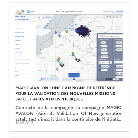
MAGIC-AVALON : UNE CAMPAGNE DE RÉFÉRENCE
POUR LA VALIDATION DES NOUVELLES MISSIONS
SATELLITAIRES ATMOSPHÉRIQUES
Contexte de la campagne La campagne MAGIC-
AVALON (Aircraft Validation Of New-generation
satelLites) s’inscrit dans la continuité de l’initiative
18.06.2026
MAGIC (Monitoring of Atmospheric composition
and Greenhouse gases through multi-Instruments
Campaigns), lancée […]