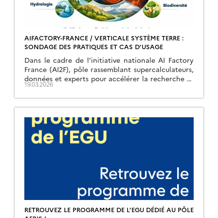
AIFACTORY-FRANCE / VERTICALE SYSTÈME TERRE :
SONDAGE DES PRATIQUES ET CAS D’USAGE
Dans le cadre de l’initiative nationale AI Factory
France (AI2F), pôle rassemblant supercalculateurs,
données et experts pour accélérer la recherche et
19.03.2026
les applications de l’intelligence artificielle, une
verticale thématique dédiée aux systèmes
d’observation […]
RETROUVEZ LE PROGRAMME DE L’EGU DÉDIÉ AU PÔLE