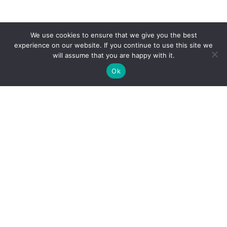
We use cookies to ensure that we give you the best
experience on our website. If you continue to use this site we
will assume that you are happy with it.
Ok
AUTEUR
Ripon Marina
Responsable communication pôle AERIS
Plus d'actualités