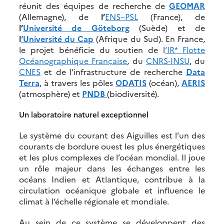
réunit des équipes de recherche de
GEOMAR
(Allemagne), de
l’
ENS–PSL
(France), de
l’
Université de Göteborg
(Suède) et de
l
‘Université du Cap
(Afrique du Sud). En France,
le projet bénéficie du soutien de l
‘IR* Flotte
Océanographique Française
, du
CNRS-INSU
, du
CNES
et de l’infrastructure de recherche
Data
Terra
, à travers les pôles
ODATIS
(océan),
AERIS
(atmosphère) et
PNDB
(biodiversité).
Un laboratoire naturel exceptionnel
Le système du courant des Aiguilles est l’un des
courants de bordure ouest les plus énergétiques
et les plus complexes de l’océan mondial. Il joue
un rôle majeur dans les échanges entre les
océans Indien et Atlantique, contribue à la
circulation océanique globale et influence le
climat à l’échelle régionale et mondiale.
Au sein de ce système se développent des