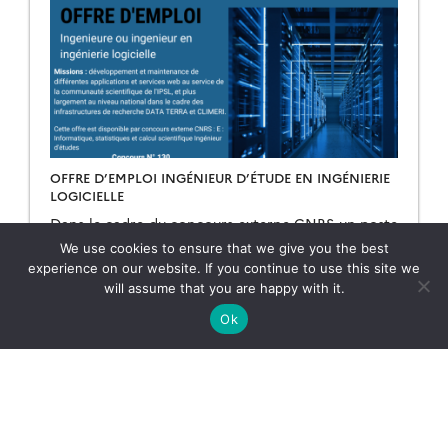
OFFRE D’EMPLOI INGÉNIEUR D’ÉTUDE EN INGÉNIERIE
LOGICIELLE
Dans le cadre du concours externe CNRS un poste
d’ingénieur ou ingénieure en ingénierie logicielle
We use cookies to ensure that we give you the best
est disponible au sein de notre centre de données
experience on our website. If you continue to use this site we
AERIS/ESPRI à l’UAR IPSL. Pour postuler, […]
will assume that you are happy with it.
12.06.2025
Lire la suite →
Ok