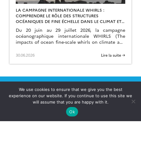
LA CAMPAGNE INTERNATIONALE WHIRLS :
COMPRENDRE LE RÔLE DES STRUCTURES
OCÉANIQUES DE FINE ÉCHELLE DANS LE CLIMAT ET
LES ÉCOSYSTÈMES
Du 20 juin au 29 juillet 2026, la campagne
océanographique internationale WHIRLS (The
impacts of ocean fine-scale whirls on climate and
ecosystems) se déroule au large de l’Afrique du
Sud, […]
30.06.2026
Lire la suite →
We use cookies to ensure that we give you the best
experience on our website. If you continue to use this site we
will assume that you are happy with it.
Qu’est-ce que le Pôle AERIS?
Ok
Quels services ?