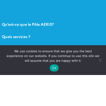
Qu’est-ce que le Pôle AERIS?
Quels services ?
Contact
We use cookies to ensure that we give you the best
experience on our website. If you continue to use this site we
Newsletter AERIS
will assume that you are happy with it.
Ok
Connexion
Catalogue AERIS
Formulaire appel à projets