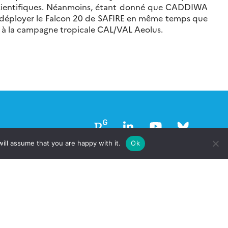
s scientifiques. Néanmoins, étant donné que CADDIWA
ue de déployer le Falcon 20 de SAFIRE en même temps que
nt à la campagne tropicale CAL/VAL Aeolus.
Follow
Follow
Follow
Follow
us
us
us
us
ill assume that you are happy with it.
Ok