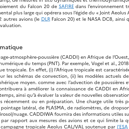
loiement du Falcon 20 de
SAFIRE
dans l’environnement tr
ntal plus large qui opérera sous l’égide du « Joint Aeolu
2 autres avions (le
DLR
Falcon 20) et le NASA DC8, ainsi qu
valuation.
mmatique
age-atmosphère-poussière (CADDI) en Afrique de l’Ouest, da
numérique du temps (PNT). Par exemple, Vogel et al., 20
tropicale. En effet, (i) l’Afrique tropicale est caractéris
r les schémas de convection, (ii) les modèles actuels de
sphérique moyen. comme avec l’advection de poussières et 
t contribuera à améliorer la connaissance de CADDI en Afriq
ps, ainsi qu’à évaluer la valeur de nouvelles observations 
es récemment ou en préparation. Une charge utile très p
 pointage latéral, de PLASMA, de radiomètres, de dropson
ol/nuage. CADDIWA fournira des informations utiles sur la 
aux par rapport aux mesures des avions et ce qui limite l
 la campagne tropicale Aeolus CAL/VAL soutenue par
l’ESA