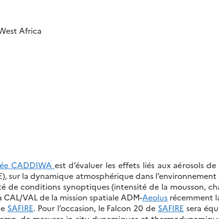
West Africa
rtée CADDIWA
est d’évaluer les effets liés aux aérosols de p
t (IRE), sur la dynamique atmosphérique dans l’environnemen
 de conditions synoptiques (intensité de la mousson, chale
la CAL/VAL de la mission spatiale ADM-
Aeolus
récemment lan
de
SAFIRE
. Pour l’occasion, le Falcon 20 de
SAFIRE
sera équ
amp, de mesures in situ dynamiques et thermodynamique