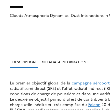
Clouds-Atmospheric Dynamics–Dust Interactions in 
DESCRIPTION
METADATA INFORMATIONS
Le premier objectif global de la
campagne aéropo
radiatif semi-direct (SRE) et l’effet radiatif indirec
conditions de charge de poussière et dans une variété
Le deuxième objectif primordial est de contribuer à 
charge utile inédite et très complète du
Falcon
20 
PLASMA, des radiomètres, dropsondes, moulins à ch