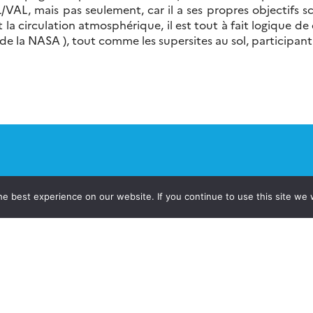
/VAL, mais pas seulement, car il a ses propres objectif
s ​​et la circulation atmosphérique, il est tout à fait logiq
 de la NASA ), tout comme les supersites au sol, participa
e best experience on our website. If you continue to use this site we w
jets