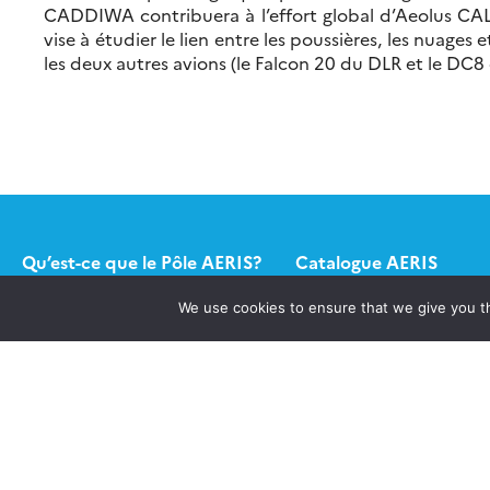
CADDIWA contribuera à l’effort global d’Aeolus CAL
vise à étudier le lien entre les poussières, les nuage
les deux autres avions (le Falcon 20 du DLR et le DC8
Qu’est-ce que le Pôle AERIS?
Catalogue AERIS
We use cookies to ensure that we give you th
Quels services ?
Formulaire appel à pro
Contact
Publications
Newsletter AERIS
Connexion