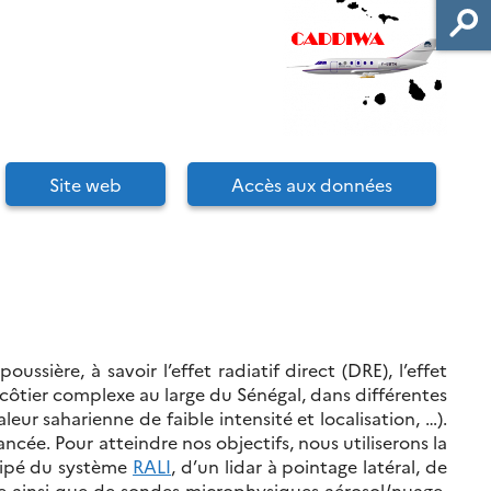
Site web
Accès aux données
oussière, à savoir l’effet radiatif direct (DRE), l’effet
t côtier complexe au large du Sénégal, dans différentes
ur saharienne de faible intensité et localisation, …).
cée. Pour atteindre nos objectifs, nous utiliserons la
ipé du système
RALI
, d’un lidar à pointage latéral, de
 ainsi que de sondes microphysiques aérosol/nuage.