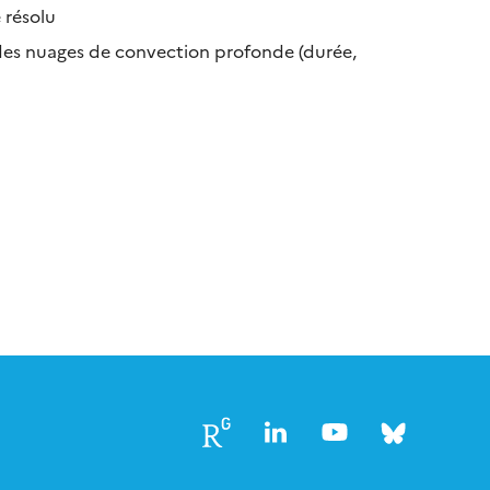
 résolu
 des nuages de convection profonde (durée,
Follow
Follow
Follow
Follow
us
us
us
us