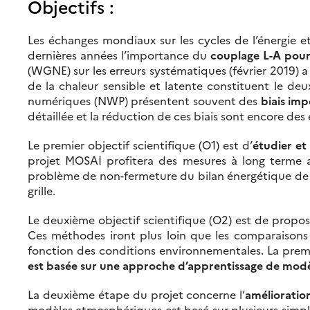
Objectifs :
Les échanges mondiaux sur les cycles de l’énergie et
dernières années l’importance du
couplage L-A pour
(WGNE) sur les erreurs systématiques (février 2019) 
de la chaleur sensible et latente constituent le de
numériques (NWP) présentent souvent des
biais im
détaillée et la réduction de ces biais sont encore de
Le premier objectif scientifique (O1) est d’
étudier et
projet MOSAI profitera des mesures à long terme 
problème de non-fermeture du bilan énergétique de sur
grille.
Le deuxième objectif scientifique (O2) est de propos
Ces méthodes iront plus loin que les comparaisons 
fonction des conditions environnementales. La pre
est basée sur une approche d’apprentissage de modèl
La deuxième étape du projet concerne l’
amélioratio
modèles atmosphériques est basé sur plusieurs simplif