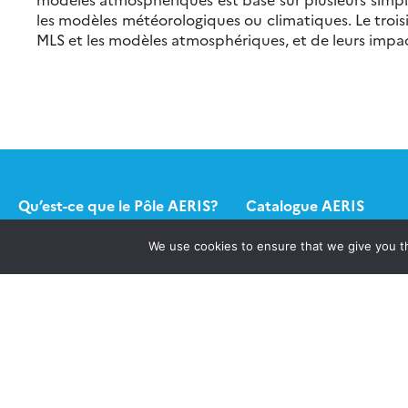
les modèles météorologiques ou climatiques. Le troisi
MLS et les modèles atmosphériques, et de leurs impac
Qu’est-ce que le Pôle AERIS?
Catalogue AERIS
We use cookies to ensure that we give you th
Quels services ?
Formulaire appel à pro
Contact
Publications
Newsletter AERIS
Connexion