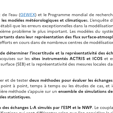
 de l’eau (
GEWEX
) et le Programme mondial de recherche
 les modèles météorologiques et climatique
s. L’enquête 
a établi que les erreurs exceptionnelles dans la modélisati
uxième problème le plus important. Les modèles du systè
portants dans leur représentation des flux surface-atmos
s efforts en cours dans de nombreux centres de modélisation
 de déterminer l’incertitude et la représentativité des 
acquises sur les
sites instrumentés ACTRIS et ICOS
et es
face (SEB) et la représentativité des mesures locales dans
er et de tester
deux méthodes pour évaluer les échanges 
point à point, temps à temps ou les études de cas, et id
mière méthode s’appuie sur un
ensemble de simulations de 
es statistiques.
n des échanges L-A simulés par l’ESM et le NWP
. Le coupl
ications qui sont différentes selon que l’on considère la 