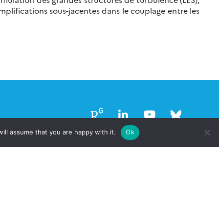
mplifications sous-jacentes dans le couplage entre les
Follow
Follow
Follow
Follow
us
us
us
us
ill assume that you are happy with it.
Ok