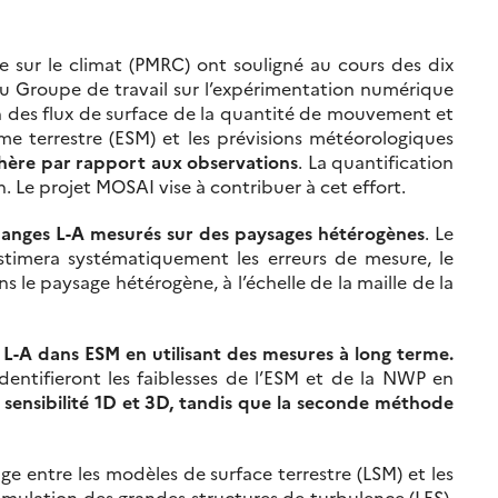
 sur le climat (PMRC) ont souligné au cours des dix
du Groupe de travail sur l’expérimentation numérique
on des flux de surface de la quantité de mouvement et
me terrestre (ESM) et les prévisions météorologiques
phère par rapport aux observations
. La quantification
. Le projet MOSAI vise à contribuer à cet effort.
échanges L-A mesurés sur des paysages hétérogènes
. Le
timera systématiquement les erreurs de mesure, le
 le paysage hétérogène, à l’échelle de la maille de la
L-A dans ESM en utilisant des mesures à long terme.
entifieront les faiblesses de l’ESM et de la NWP en
sensibilité 1D et 3D, tandis que la seconde méthode
age entre les modèles de surface terrestre (LSM) et les
simulation des grandes structures de turbulence (LES),