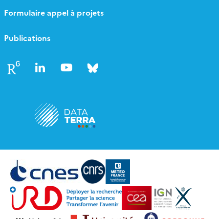
Formulaire appel à projets
Publications
Follow
Follow
Follow
Follow
us
us
us
us