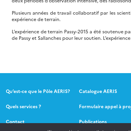
deux périodes d’observation intensive, des radiosond
Plusieurs années de travail collaboratif par les sc
expérience de terrain.
L’expérience de terrain Passy-2015 a été soutenue p
de Passy et Sallanches pour leur soutien. L’expérienc
Qu’est-ce que le Pôle AERIS?
Catalogue AERIS
Quels services ?
Formulaire appel à pro
Contact
Publications