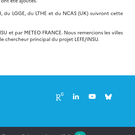
ont été ajoutés.
EGI, du LGGE, du LTHE et du NCAS (UK) suivront cette
INSU et par METEO FRANCE. Nous remercions les villes
 le chercheur principal du projet LEFE/INSU.
Follow
Follow
Follow
Follow
us
us
us
us