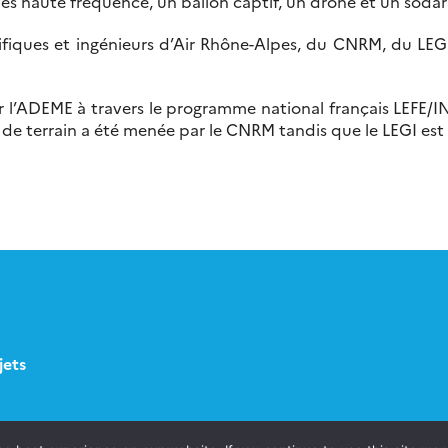
es haute fréquence, un ballon captif, un drone et un sodar 
ientifiques et ingénieurs d’Air Rhône-Alpes, du CNRM, du L
ar l’ADEME à travers le programme national français LEFE/
e de terrain a été menée par le CNRM tandis que le LEGI est
jets