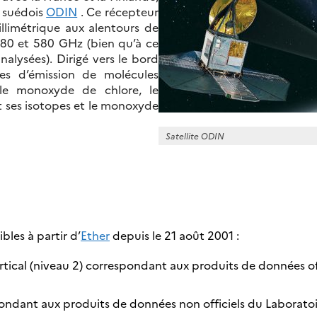
e suédois
ODIN
. Ce récepteur
limétrique aux alentours de
80 et 580 GHz (bien qu’à ce
nalysées). Dirigé vers le bord
tres d’émission de molécules
 le monoxyde de chlore, le
et ses isotopes et le monoxyde
Satellite ODIN
les à partir d’
Ether
depuis le 21 août 2001 :
ertical (niveau 2) correspondant aux produits de données o
spondant aux produits de données non officiels du Laboratoi