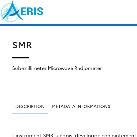
Skip
Rechercher :
to
content
SMR
Sub-millimeter Microwave Radiometer
DESCRIPTION
METADATA INFORMATIONS
L’instrument SMR suédois, développé conjointement a