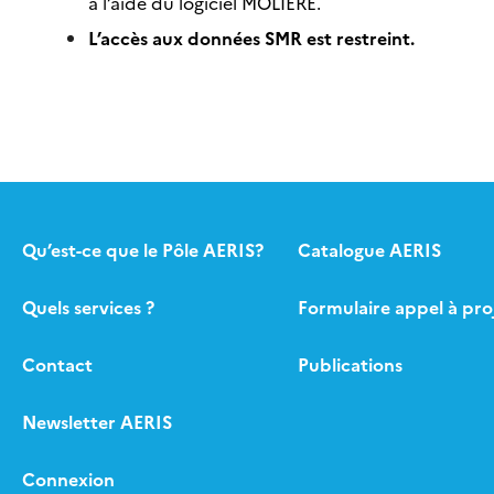
à l’aide du logiciel MOLIERE.
L’accès aux données SMR est restreint.
Qu’est-ce que le Pôle AERIS?
Catalogue AERIS
Quels services ?
Formulaire appel à pro
Contact
Publications
Newsletter AERIS
Connexion