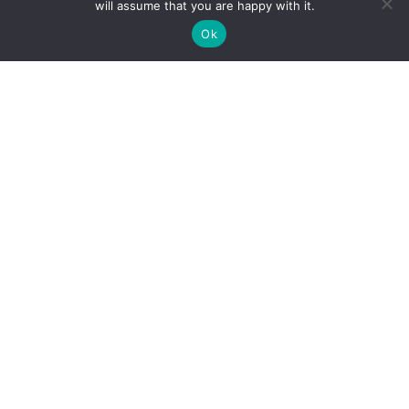
will assume that you are happy with it.
Ok
Qu’est-ce que le Pôle AERIS?
Quels services ?
Contact
Newsletter AERIS
Connexion
Catalogue AERIS
Formulaire appel à projets
Publications