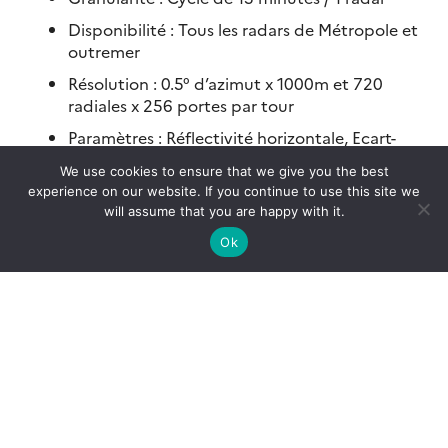
Disponibilité : Tous les radars de Métropole et
outremer
Résolution : 0.5° d’azimut x 1000m et 720
radiales x 256 portes par tour
Paramètres : Réflectivité horizontale, Ecart-
type, Vitesse radiale
We use cookies to ensure that we give you the best
experience on our website. If you continue to use this site we
Données Radiales Brutes Double-Polarisation – PAM
will assume that you are happy with it.
Les fichiers de type PAM concernent les
Ok
paramètres polarimétriques. Voici les
caractéristiques principales du produit :
Granularité : Cycle de 15 minutes / 1 radar
Disponibilité : Radars à double polarisation
de Métropole et outremer
Résolution : 0.5° d’azimut x 240m et 720
radiales x 1066 portes par tour