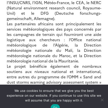
l’INSU/CNRS, l’IGN, Météo-France, le CEA, le NERC
(Natural environment research council, Royaume-
Unil) et le DFG (Deutsche forschungs-
gemeinschaft, Allemagne).
Les partenaires africains sont principalement les
services météorologiques des pays concernés par
les campagnes de terrain qui fourniront une aide
logistique aux chercheurs : l’Office national
météorologique de l’Algérie, la Direction
météorologie nationale du Mali, la Direction
météorologie nationale du Maroc, et la Direction
météorologie national de la Mauritanie.
Le projet bénéficie également de nombreux
soutiens aux niveaux national et international,
entre autres du programme de l’OMM « Sand and
dust storms warning advisory assessment system »
et du Centre africain des applications de la
We use cookies to ensure that we give you the best
météorologie pour un développement durable
experience on our website. If you continue to use this site we
(ACMAD).
will assume that you are happy with it.
Ok