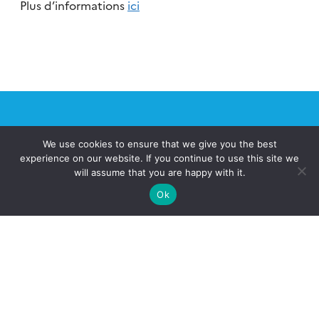
Plus d’informations
ici
We use cookies to ensure that we give you the best
experience on our website. If you continue to use this site we
Qu’est-ce que le Pôle AERIS?
will assume that you are happy with it.
Ok
Quels services ?
Contact
Newsletter AERIS
Connexion