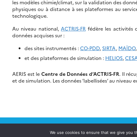
les modèles chimie/climat, sur la validation des donnée
physiques ou à distance à ses plateformes au service
technologique.
Au niveau national,
ACTRIS-FR
fédère les activités 
données acquises sur :
des sites instrumentés :
CO-PDD
,
SIRTA
,
MAÏDO
et des plateformes de simulation :
HELIOS
,
CES
AERIS est le
Centre de Données d’ACTRIS-FR
. Il ré
et de simulation. Les données ‘labellisées’ au niveau
We use cookies to ensure that we give you th
Qu’est-ce que le Pôle AERIS?
Catalogue AERIS