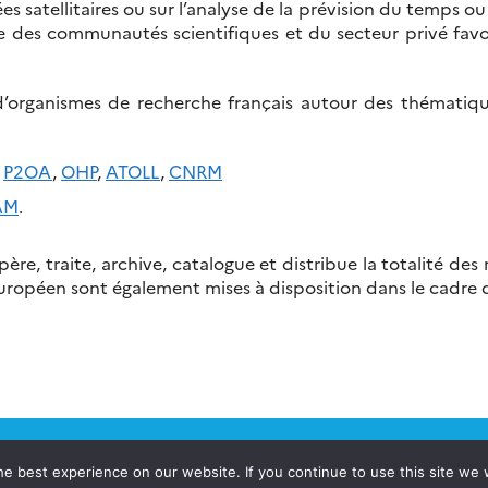
s satellitaires ou sur l’analyse de la prévision du temps ou
 des communautés scientifiques et du secteur privé favori
d’organismes de recherche français autour des thématiques
,
P2OA
,
OHP
,
ATOLL
,
CNRM
AM
.
cupère, traite, archive, catalogue et distribue la totalité d
 européen sont également mises à disposition dans le cadre
e best experience on our website. If you continue to use this site we w