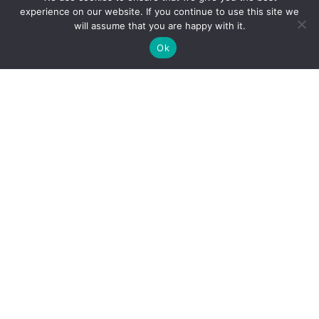
experience on our website. If you continue to use this site we
will assume that you are happy with it.
Investigateur principal
Ok
Claire Granier (Laboratoire d’Aérologie)
claire.granier@aero.obs-mip.fr Coordinatrice
Cathy Liousse (Laboratoire d’Aérologie)
catherine.liousse@aero.obs-mip.fr Coordinatrice
Qu’est-ce que le Pôle AERIS?